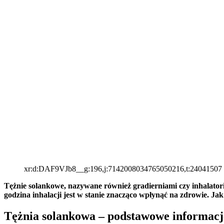
xr:d:DAF9VJb8__g:196,j:7142008034765050216,t:24041507
Tężnie solankowe, nazywane również gradierniami czy inhalatoria
godzina inhalacji jest w stanie znacząco wpłynąć na zdrowie. Jak 
Tężnia solankowa – podstawowe informacj