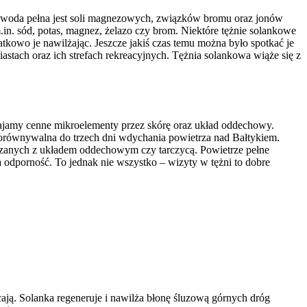
a woda pełna jest soli magnezowych, związków bromu oraz jonów
.in. sód, potas, magnez, żelazo czy brom. Niektóre tężnie solankowe
atkowo je nawilżając. Jeszcze jakiś czas temu można było spotkać je
tach oraz ich strefach rekreacyjnych. Tężnia solankowa wiąże się z
wajamy cenne mikroelementy przez skórę oraz układ oddechowy.
porównywalna do trzech dni wdychania powietrza nad Bałtykiem.
ązanych z układem oddechowym czy tarczycą. Powietrze pełne
dporność. To jednak nie wszystko – wizyty w tężni to dobre
acają. Solanka regeneruje i nawilża błonę śluzową górnych dróg