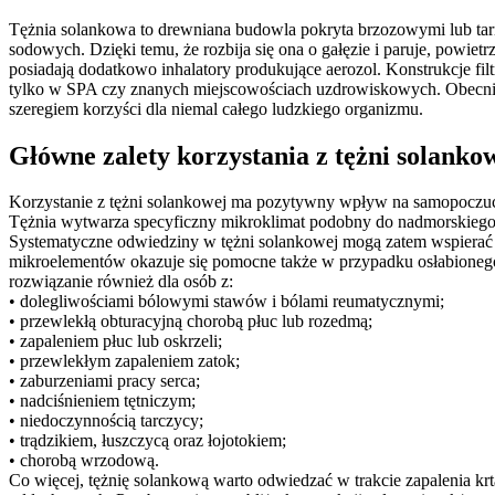
Tężnia solankowa to drewniana budowla pokryta brzozowymi lub tar
sodowych. Dzięki temu, że rozbija się ona o gałęzie i paruje, powiet
posiadają dodatkowo inhalatory produkujące aerozol. Konstrukcje filt
tylko w SPA czy znanych miejscowościach uzdrowiskowych. Obecnie s
szeregiem korzyści dla niemal całego ludzkiego organizmu.
Główne zalety korzystania z tężni solanko
Korzystanie z tężni solankowej ma pozytywny wpływ na samopoczuci
Tężnia wytwarza specyficzny mikroklimat podobny do nadmorskiego –
Systematyczne odwiedziny w tężni solankowej mogą zatem wspierać 
mikroelementów okazuje się pomocne także w przypadku osłabionego
rozwiązanie również dla osób z:
• dolegliwościami bólowymi stawów i bólami reumatycznymi;
• przewlekłą obturacyjną chorobą płuc lub rozedmą;
• zapaleniem płuc lub oskrzeli;
• przewlekłym zapaleniem zatok;
• zaburzeniami pracy serca;
• nadciśnieniem tętniczym;
• niedoczynnością tarczycy;
• trądzikiem, łuszczycą oraz łojotokiem;
• chorobą wrzodową.
Co więcej, tężnię solankową warto odwiedzać w trakcie zapalenia krta