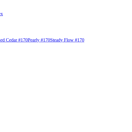
ex
ed Cedar #170
Pearly #170
Steady Flow #170