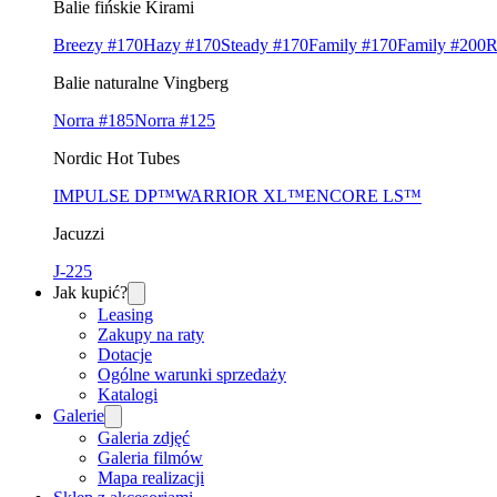
Balie fińskie Kirami
Breezy #170
Hazy #170
Steady #170
Family #170
Family #200
R
Balie naturalne Vingberg
Norra #185
Norra #125
Nordic Hot Tubes
IMPULSE DP™
WARRIOR XL™
ENCORE LS™
Jacuzzi
J-225
Jak kupić?
Leasing
Zakupy na raty
Dotacje
Ogólne warunki sprzedaży
Katalogi
Galerie
Galeria zdjęć
Galeria filmów
Mapa realizacji