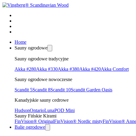
Home
Sauny ogrodowe
Sauny ogrodowe tradycyjne
Akka #280
Akka #330
Akka #380
Akka #420
Akka Comfort
Sauny ogrodowe nowoczesne
Scandit 5
Scandit 8
Scandit 10
Scandit Garden Oasis
Kanadyjskie sauny cedrowe
Hudson
Ontario
Luna
POD Mini
Sauny Fińskie Kirami
FinVision® Original
FinVision® Nordic misty
FinVision® Ann
Balie ogrodowe