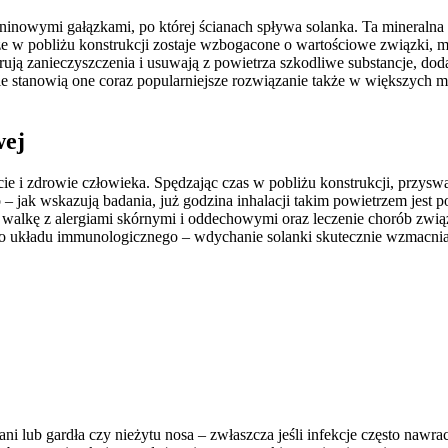
ninowymi gałązkami, po której ścianach spływa solanka. Ta mineraln
rze w pobliżu konstrukcji zostaje wzbogacone o wartościowe związki, m
rują zanieczyszczenia i usuwają z powietrza szkodliwe substancje, dod
tanowią one coraz popularniejsze rozwiązanie także w większych mias
wej
e i zdrowie człowieka. Spędzając czas w pobliżu konstrukcji, przys
 jak wskazują badania, już godzina inhalacji takim powietrzem jest 
walkę z alergiami skórnymi i oddechowymi oraz leczenie chorób zwi
 układu immunologicznego – wdychanie solanki skutecznie wzmacnia o
ni lub gardła czy nieżytu nosa – zwłaszcza jeśli infekcje często nawr