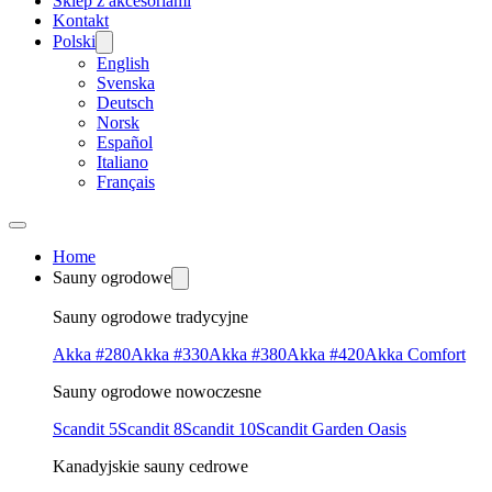
Sklep z akcesoriami
Kontakt
Polski
English
Svenska
Deutsch
Norsk
Español
Italiano
Français
Home
Sauny ogrodowe
Sauny ogrodowe tradycyjne
Akka #280
Akka #330
Akka #380
Akka #420
Akka Comfort
Sauny ogrodowe nowoczesne
Scandit 5
Scandit 8
Scandit 10
Scandit Garden Oasis
Kanadyjskie sauny cedrowe