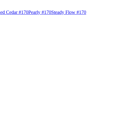
ed Cedar #170
Pearly #170
Steady Flow #170