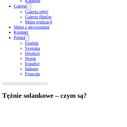
Katalogi
Galerie
Galeria zdjęć
Galeria filmów
Mapa realizacji
Sklep z akcesoriami
Kontakt
Polski
English
Svenska
Deutsch
Norsk
Español
Italiano
Français
Tężnie solankowe – czym są?