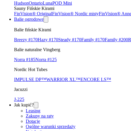
Hudson
Ontario
Luna
POD Mini
Sauny Fińskie Kirami
FinVision® Original
FinVision® Nordic misty
FinVision® Ann
Balie ogrodowe
Balie fińskie Kirami
Breezy #170
Hazy #170
Steady #170
Family #170
Family #200
R
Balie naturalne Vingberg
Norra #185
Norra #125
Nordic Hot Tubes
IMPULSE DP™
WARRIOR XL™
ENCORE LS™
Jacuzzi
J-225
Jak kupić?
Leasing
Zakupy na raty
Dotacje
Ogólne warunki sprzedaży