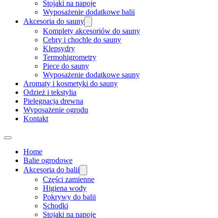
Stojaki na napoje
Wyposażenie dodatkowe balii
Akcesoria do sauny
Komplety akcesoriów do sauny
Cebry i chochle do sauny
Klepsydry
Termohigrometry
Piece do sauny
Wyposażenie dodatkowe sauny
Aromaty i kosmetyki do sauny
Odzież i tekstylia
Pielęgnacja drewna
Wyposażenie ogrodu
Kontakt
Home
Balie ogrodowe
Akcesoria do balii
Części zamienne
Higiena wody
Pokrywy do balii
Schodki
Stojaki na napoje