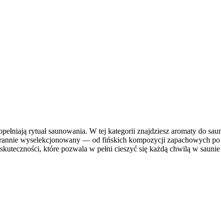
pełniają rytuał saunowania. W tej kategorii znajdziesz aromaty do sauny
starannie wyselekcjonowany — od fińskich kompozycji zapachowych po 
skuteczności, które pozwala w pełni cieszyć się każdą chwilą w saunie l