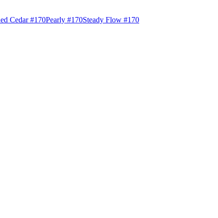
ed Cedar #170
Pearly #170
Steady Flow #170