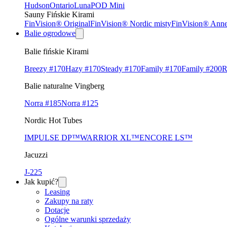
Hudson
Ontario
Luna
POD Mini
Sauny Fińskie Kirami
FinVision® Original
FinVision® Nordic misty
FinVision® Ann
Balie ogrodowe
Balie fińskie Kirami
Breezy #170
Hazy #170
Steady #170
Family #170
Family #200
R
Balie naturalne Vingberg
Norra #185
Norra #125
Nordic Hot Tubes
IMPULSE DP™
WARRIOR XL™
ENCORE LS™
Jacuzzi
J-225
Jak kupić?
Leasing
Zakupy na raty
Dotacje
Ogólne warunki sprzedaży