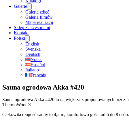
Katalogi
Galerie
Galeria zdjęć
Galeria filmów
Mapa realizacji
Sklep z akcesoriami
Kontakt
Polski
English
Svenska
Deutsch
Norsk
Español
Italiano
Français
Sauna ogrodowa Akka #420
Sauna ogrodowa Akka #420 to największa z proponowanych przez nas
ThermoWood®.
Całkowita długość sauny to 4,2 m, komfortowo gości od 6 do 8 osób