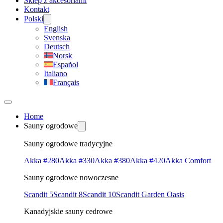
Sklep z akcesoriami
Kontakt
Polski
English
Svenska
Deutsch
Norsk
Español
Italiano
Français
Home
Sauny ogrodowe
Sauny ogrodowe tradycyjne
Akka #280
Akka #330
Akka #380
Akka #420
Akka Comfort
Sauny ogrodowe nowoczesne
Scandit 5
Scandit 8
Scandit 10
Scandit Garden Oasis
Kanadyjskie sauny cedrowe