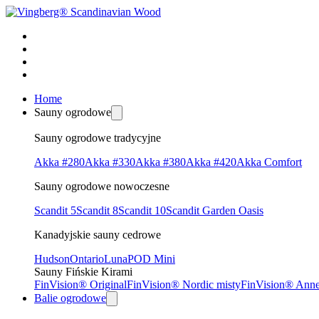
Home
Sauny ogrodowe
Sauny ogrodowe tradycyjne
Akka #280
Akka #330
Akka #380
Akka #420
Akka Comfort
Sauny ogrodowe nowoczesne
Scandit 5
Scandit 8
Scandit 10
Scandit Garden Oasis
Kanadyjskie sauny cedrowe
Hudson
Ontario
Luna
POD Mini
Sauny Fińskie Kirami
FinVision® Original
FinVision® Nordic misty
FinVision® Ann
Balie ogrodowe