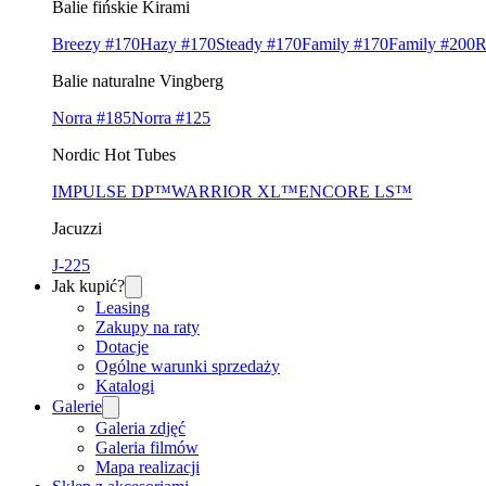
Balie fińskie Kirami
Breezy #170
Hazy #170
Steady #170
Family #170
Family #200
R
Balie naturalne Vingberg
Norra #185
Norra #125
Nordic Hot Tubes
IMPULSE DP™
WARRIOR XL™
ENCORE LS™
Jacuzzi
J-225
Jak kupić?
Leasing
Zakupy na raty
Dotacje
Ogólne warunki sprzedaży
Katalogi
Galerie
Galeria zdjęć
Galeria filmów
Mapa realizacji