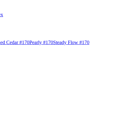
ex
ed Cedar #170
Pearly #170
Steady Flow #170