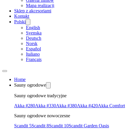
Galeria filmów
Mapa realizacji
Sklep z akcesoriami
Kontakt
Polski
English
Svenska
Deutsch
Norsk
Español
Italiano
Français
Home
Sauny ogrodowe
Sauny ogrodowe tradycyjne
Akka #280
Akka #330
Akka #380
Akka #420
Akka Comfort
Sauny ogrodowe nowoczesne
Scandit 5
Scandit 8
Scandit 10
Scandit Garden Oasis