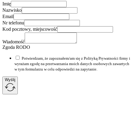
Imię
Nazwisko
Email
Nr telefonu
Kod pocztowy, miejscowość
Wiadomość
Zgoda RODO
Potwierdzam, że zapoznałem/am się z Polityką Prywatności firmy i
wyrażam zgodę na przetwarzania moich danych osobowych zawartych
w tym formularzu w celu odpowiedzi na zapytanie.
Wyślij