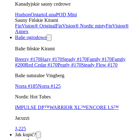
Kanadyjskie sauny cedrowe
Hudson
Ontario
Luna
POD Mini
Sauny Fińskie Kirami
FinVision® Original
FinVision® Nordic misty
FinVision®
Annex
Balie ogrodowe
Balie fińskie Kirami
Breezy #170
Hazy #170
Steady #170
Family #170
Family
#200
Red Cedar #170
Pearly #170
Steady Flow #170
Balie naturalne Vingberg
Norra #185
Norra #125
Nordic Hot Tubes
IMPULSE DP™
WARRIOR XL™
ENCORE LS™
Jacuzzi
J-225
Jak kupić?