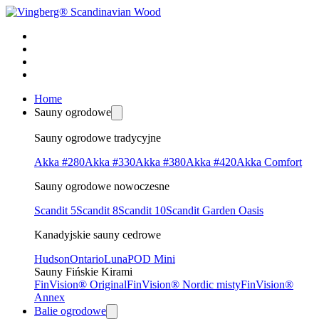
Home
Sauny ogrodowe
Sauny ogrodowe tradycyjne
Akka #280
Akka #330
Akka #380
Akka #420
Akka Comfort
Sauny ogrodowe nowoczesne
Scandit 5
Scandit 8
Scandit 10
Scandit Garden Oasis
Kanadyjskie sauny cedrowe
Hudson
Ontario
Luna
POD Mini
Sauny Fińskie Kirami
FinVision® Original
FinVision® Nordic misty
FinVision®
Annex
Balie ogrodowe