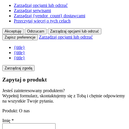
Zarządzaj opcjami lub odrzuć
Zarządzaj serwisami
Zarządzaj {vendor_count} dostawcami
Przeczytaj więcej o tych celach
Akceptuję
Odrzucam
Zarządzaj opcjami lub odrzuć
Zarządzaj opcjami lub odrzuć
Zapisz preferencje
{title}
{title}
{title}
Zarządzaj zgodą
Zapytaj o produkt
Jesteś zainteresowany produktem?
Wypełnij formularz, skontaktujemy się z Tobą i chętnie odpowiemy
na wszystkie Twoje pytania.
Produkt: O nas
Imię
*