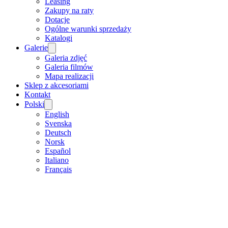
Leasing
Zakupy na raty
Dotacje
Ogólne warunki sprzedaży
Katalogi
Galerie
Galeria zdjęć
Galeria filmów
Mapa realizacji
Sklep z akcesoriami
Kontakt
Polski
English
Svenska
Deutsch
Norsk
Español
Italiano
Français