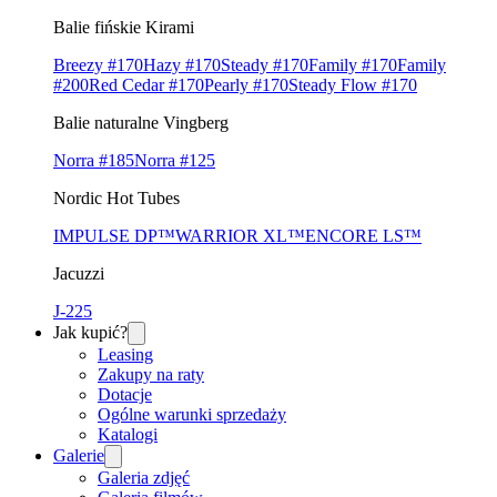
Balie fińskie Kirami
Breezy #170
Hazy #170
Steady #170
Family #170
Family
#200
Red Cedar #170
Pearly #170
Steady Flow #170
Balie naturalne Vingberg
Norra #185
Norra #125
Nordic Hot Tubes
IMPULSE DP™
WARRIOR XL™
ENCORE LS™
Jacuzzi
J-225
Jak kupić?
Leasing
Zakupy na raty
Dotacje
Ogólne warunki sprzedaży
Katalogi
Galerie
Galeria zdjęć