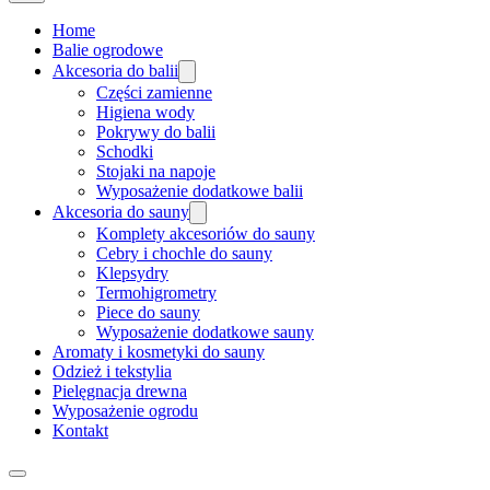
Home
Balie ogrodowe
Akcesoria do balii
Części zamienne
Higiena wody
Pokrywy do balii
Schodki
Stojaki na napoje
Wyposażenie dodatkowe balii
Akcesoria do sauny
Komplety akcesoriów do sauny
Cebry i chochle do sauny
Klepsydry
Termohigrometry
Piece do sauny
Wyposażenie dodatkowe sauny
Aromaty i kosmetyki do sauny
Odzież i tekstylia
Pielęgnacja drewna
Wyposażenie ogrodu
Kontakt