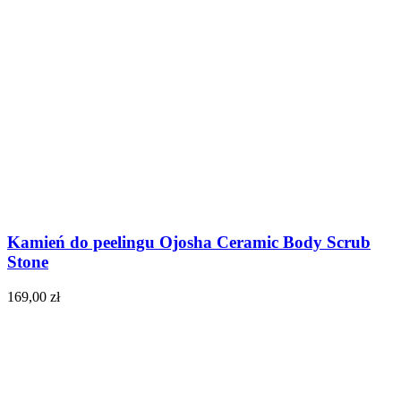
Kamień do peelingu Ojosha Ceramic Body Scrub
Stone
169,00
zł