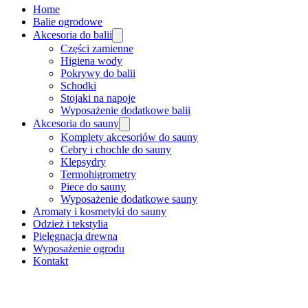
Home
Balie ogrodowe
Akcesoria do balii
Części zamienne
Higiena wody
Pokrywy do balii
Schodki
Stojaki na napoje
Wyposażenie dodatkowe balii
Akcesoria do sauny
Komplety akcesoriów do sauny
Cebry i chochle do sauny
Klepsydry
Termohigrometry
Piece do sauny
Wyposażenie dodatkowe sauny
Aromaty i kosmetyki do sauny
Odzież i tekstylia
Pielęgnacja drewna
Wyposażenie ogrodu
Kontakt