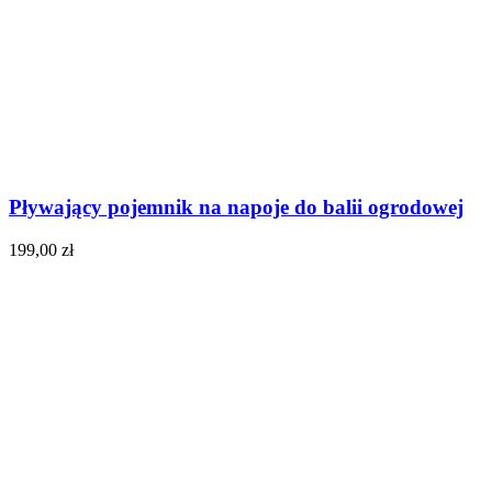
Pływający pojemnik na napoje do balii ogrodowej
199,00
zł