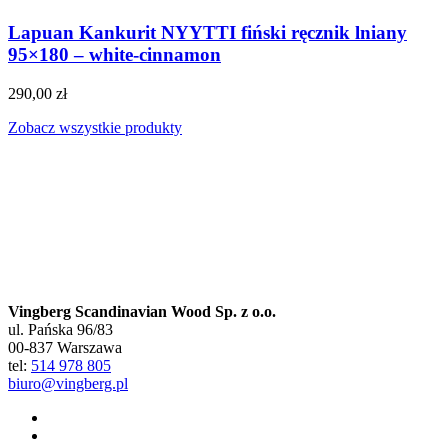
Lapuan Kankurit NYYTTI fiński ręcznik lniany
95×180 – white-cinnamon
290,00
zł
Zobacz wszystkie produkty
Vingberg Scandinavian Wood Sp. z o.o.
ul. Pańska 96/83
00-837 Warszawa
tel:
514 978 805
biuro@vingberg.pl