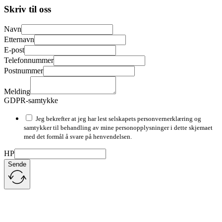
Skriv til oss
Navn
Etternavn
E-post
Telefonnummer
Postnummer
Melding
GDPR-samtykke
Jeg bekrefter at jeg har lest selskapets personvernerklæring og
samtykker til behandling av mine personopplysninger i dette skjemaet
med det formål å svare på henvendelsen.
HP
Sende