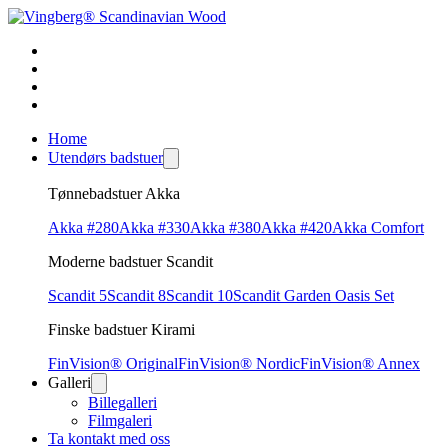
Home
Utendørs badstuer
Tønnebadstuer Akka
Akka #280
Akka #330
Akka #380
Akka #420
Akka Comfort
Moderne badstuer Scandit
Scandit 5
Scandit 8
Scandit 10
Scandit Garden Oasis Set
Finske badstuer Kirami
FinVision® Original
FinVision® Nordic
FinVision® Annex
Galleri
Billegalleri
Filmgaleri
Ta kontakt med oss