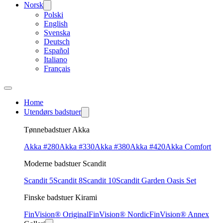
Norsk
Polski
English
Svenska
Deutsch
Español
Italiano
Français
Home
Utendørs badstuer
Tønnebadstuer Akka
Akka #280
Akka #330
Akka #380
Akka #420
Akka Comfort
Moderne badstuer Scandit
Scandit 5
Scandit 8
Scandit 10
Scandit Garden Oasis Set
Finske badstuer Kirami
FinVision® Original
FinVision® Nordic
FinVision® Annex