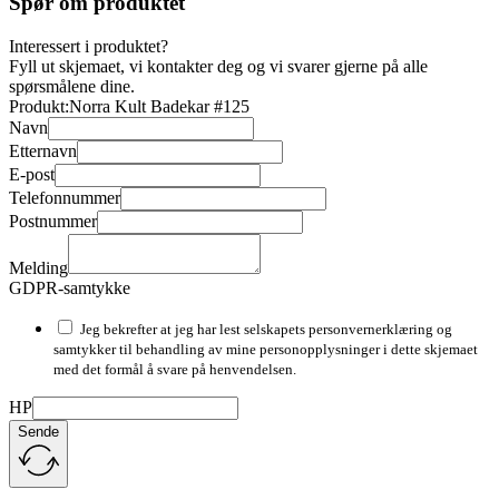
Spør om produktet
Interessert i produktet?
Fyll ut skjemaet, vi kontakter deg og vi svarer gjerne på alle
spørsmålene dine.
Produkt:
Norra Kult Badekar #125
Navn
Etternavn
E-post
Telefonnummer
Postnummer
Melding
GDPR-samtykke
Jeg bekrefter at jeg har lest selskapets personvernerklæring og
samtykker til behandling av mine personopplysninger i dette skjemaet
med det formål å svare på henvendelsen.
HP
Sende